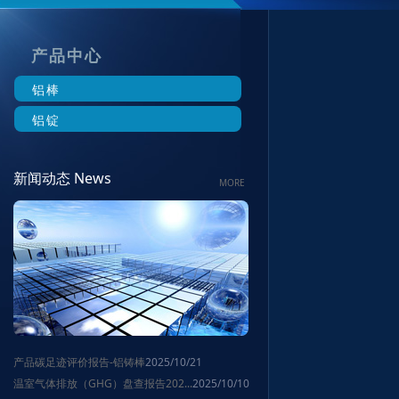
产品中心
铝棒
铝锭
新闻动态 News
MORE
产品碳足迹评价报告-铝铸棒
2025/10/21
温室气体排放（GHG）盘查报告202...
2025/10/10