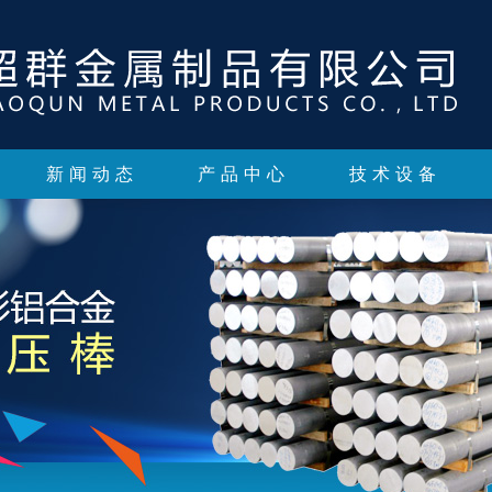
新闻动态
产品中心
技术设备