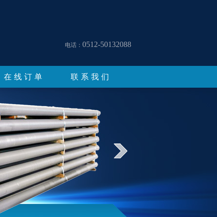
0512-50132088
电话：
在线订单
联系我们